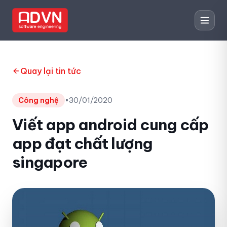
Quay lại tin tức
Công nghệ
•
30/01/2020
Viết app android cung cấp
app đạt chất lượng
singapore