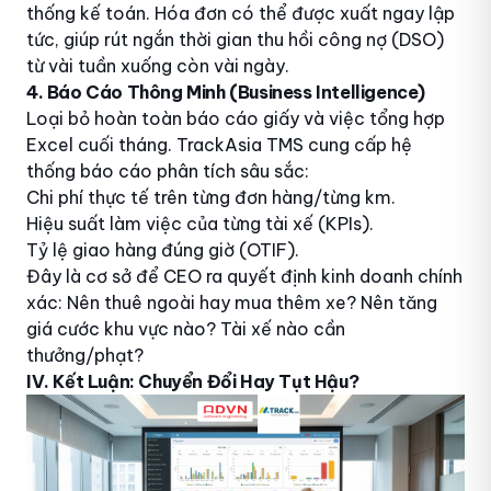
thống kế toán. Hóa đơn có thể được xuất ngay lập
tức, giúp rút ngắn thời gian thu hồi công nợ (DSO)
từ vài tuần xuống còn vài ngày.
4. Báo Cáo Thông Minh (Business Intelligence)
Loại bỏ hoàn toàn báo cáo giấy và việc tổng hợp
Excel cuối tháng. TrackAsia TMS cung cấp hệ
thống báo cáo phân tích sâu sắc:
Chi phí thực tế trên từng đơn hàng/từng km.
Hiệu suất làm việc của từng tài xế (KPIs).
Tỷ lệ giao hàng đúng giờ (OTIF).
Đây là cơ sở để CEO ra quyết định kinh doanh chính
xác: Nên thuê ngoài hay mua thêm xe? Nên tăng
giá cước khu vực nào? Tài xế nào cần
thưởng/phạt?
IV. Kết Luận: Chuyển Đổi Hay Tụt Hậu?