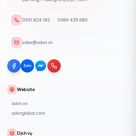
0931 824 182
|
0984 435 680
sales@advn.vn
Website
advn.vn
advnglobal.com
Dịch vụ