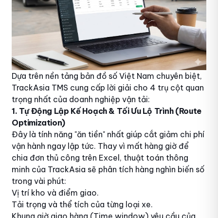
Dựa trên nền tảng bản đồ số Việt Nam chuyên biệt,
TrackAsia TMS cung cấp lời giải cho 4 trụ cột quan
trọng nhất của doanh nghiệp vận tải:
1. Tự Động Lập Kế Hoạch & Tối Ưu Lộ Trình (Route
Optimization)
Đây là tính năng "ăn tiền" nhất giúp cắt giảm chi phí
vận hành ngay lập tức. Thay vì mất hàng giờ để
chia đơn thủ công trên Excel, thuật toán thông
minh của TrackAsia sẽ phân tích hàng nghìn biến số
trong vài phút:
Vị trí kho và điểm giao.
Tải trọng và thể tích của từng loại xe.
Khung giờ giao hàng (Time window) yêu cầu của