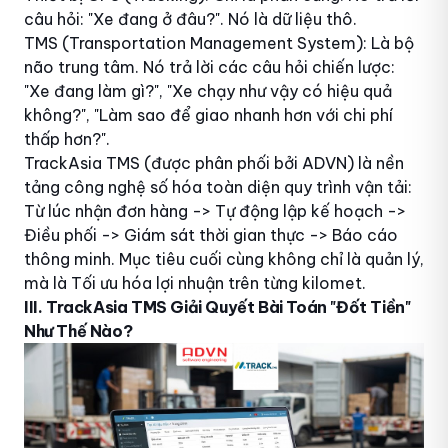
câu hỏi: "Xe đang ở đâu?". Nó là dữ liệu thô.
TMS (Transportation Management System): Là bộ
não trung tâm. Nó trả lời các câu hỏi chiến lược:
"Xe đang làm gì?", "Xe chạy như vậy có hiệu quả
không?", "Làm sao để giao nhanh hơn với chi phí
thấp hơn?".
TrackAsia TMS (được phân phối bởi ADVN) là nền
tảng công nghệ số hóa toàn diện quy trình vận tải:
Từ lúc nhận đơn hàng -> Tự động lập kế hoạch ->
Điều phối -> Giám sát thời gian thực -> Báo cáo
thông minh. Mục tiêu cuối cùng không chỉ là quản lý,
mà là Tối ưu hóa lợi nhuận trên từng kilomet.
III. TrackAsia TMS Giải Quyết Bài Toán "Đốt Tiền"
Như Thế Nào?