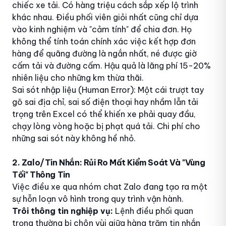
chiếc xe tải. Có hàng triệu cách sắp xếp lộ trình
khác nhau. Điều phối viên giỏi nhất cũng chỉ dựa
vào kinh nghiệm và "cảm tính" để chia đơn. Họ
không thể tính toán chính xác việc kết hợp đơn
hàng để quãng đường là ngắn nhất, né được giờ
cấm tải và đường cấm. Hậu quả là lãng phí 15-20%
nhiên liệu cho những km thừa thãi.
Sai sót nhập liệu (Human Error): Một cái trượt tay
gõ sai địa chỉ, sai số điện thoại hay nhầm lẫn tải
trọng trên Excel có thể khiến xe phải quay đầu,
chạy lòng vòng hoặc bị phạt quá tải. Chi phí cho
những sai sót này không hề nhỏ.
2. Zalo/Tin Nhắn: Rủi Ro Mất Kiểm Soát Và "Vùng
Tối" Thông Tin
Việc điều xe qua nhóm chat Zalo đang tạo ra một
sự hỗn loạn vô hình trong quy trình vận hành.
Trôi thông tin nghiệp vụ:
Lệnh điều phối quan
trọng thường bị chôn vùi giữa hàng trăm tin nhắn