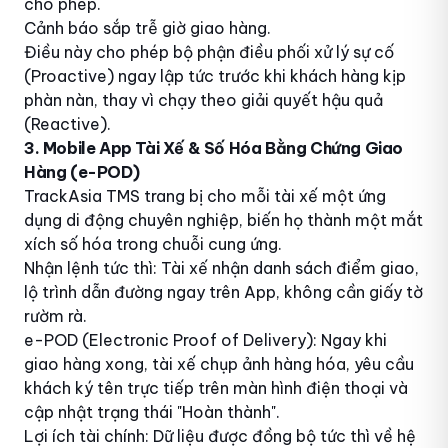
cho phép.
Cảnh báo sắp trễ giờ giao hàng.
Điều này cho phép bộ phận điều phối xử lý sự cố
(Proactive) ngay lập tức trước khi khách hàng kịp
phàn nàn, thay vì chạy theo giải quyết hậu quả
(Reactive).
3. Mobile App Tài Xế & Số Hóa Bằng Chứng Giao
Hàng (e-POD)
TrackAsia TMS trang bị cho mỗi tài xế một ứng
dụng di động chuyên nghiệp, biến họ thành một mắt
xích số hóa trong chuỗi cung ứng.
Nhận lệnh tức thì: Tài xế nhận danh sách điểm giao,
lộ trình dẫn đường ngay trên App, không cần giấy tờ
rườm rà.
e-POD (Electronic Proof of Delivery): Ngay khi
giao hàng xong, tài xế chụp ảnh hàng hóa, yêu cầu
khách ký tên trực tiếp trên màn hình điện thoại và
cập nhật trạng thái "Hoàn thành".
Lợi ích tài chính: Dữ liệu được đồng bộ tức thì về hệ