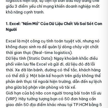
logistics hiện đại, sự tiện lợi ban đầu này đang che
giấu 3 điểm yếu chí mạng khiến doanh nghiệp mất
khả năng cạnh tranh.
1. Excel: "Nấm Mồ" Của Dữ Liệu Chết Và Sai Sót Con
Người
Excel là một công cụ tính toán tuyệt vời, nhưng nó
không được sinh ra để quản lý dòng chảy vật chất
thời gian thực (Real-time logistics).
Dữ liệu tĩnh (Static Data): Ngay khoảnh khắc điều
phối viên lưu file Excel và gửi đi, dữ liệu đó đã lỗi
thời. Xe đã lăn bánh, đường có thể tắc, khách hàng
có thể đổi ý. Một bản kế hoạch trên giấy không thể
phản ánh thực tế ngoài hiện trường, dẫn đến sự lệch
pha giữa bộ phận văn phòng và tài xế.
Giới hạn của bộ não con người trong bài toán tối ưu
(VRP): Hãy tưởng tượng bạn có 50 đơn hàng cần
giao đến 50 địa điểm khác nhau tại TP.HCM bằng 5