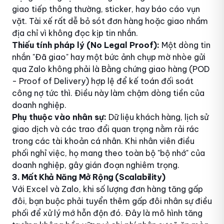
giao tiếp thông thường, sticker, hay báo cáo vụn
vặt. Tài xế rất dễ bỏ sót đơn hàng hoặc giao nhầm
địa chỉ vì không đọc kịp tin nhắn.
Thiếu tính pháp lý (No Legal Proof):
Một dòng tin
nhắn "Đã giao" hay một bức ảnh chụp mờ nhòe gửi
qua Zalo không phải là Bằng chứng giao hàng (POD
- Proof of Delivery) hợp lệ để kế toán đối soát
công nợ tức thì. Điều này làm chậm dòng tiền của
doanh nghiệp.
Phụ thuộc vào nhân sự:
Dữ liệu khách hàng, lịch sử
giao dịch và các trao đổi quan trọng nằm rải rác
trong các tài khoản cá nhân. Khi nhân viên điều
phối nghỉ việc, họ mang theo toàn bộ "bộ nhớ" của
doanh nghiệp, gây gián đoạn nghiêm trọng.
3. Mất Khả Năng Mở Rộng (Scalability)
Với Excel và Zalo, khi số lượng đơn hàng tăng gấp
đôi, bạn buộc phải tuyển thêm gấp đôi nhân sự điều
phối để xử lý mớ hỗn độn đó. Đây là mô hình tăng