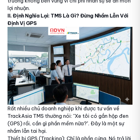
trưởng không bền vững vì chi phí nhân sự sẽ ăn mòn
lợi nhuận.
II. Định Nghĩa Lại: TMS Là Gì? Đừng Nhầm Lẫn Với
Định Vị GPS
Rất nhiều chủ doanh nghiệp khi được tư vấn về
TrackAsia TMS thường nói: "Xe tôi có gắn hộp đen
(GPS) rồi, cần gì phần mềm nữa?". Đây là một sự
nhầm lẫn tai hại.
Thiết bị GPS (Tracking): Chỉ là phần cứng. Nó trả lời