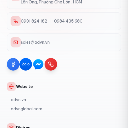
Lãn Ông, Phường Chợ Lớn , HCM
0931 824 182
|
0984 435 680
sales@advn.vn
Website
advn.vn
advnglobal.com
Dịch vụ