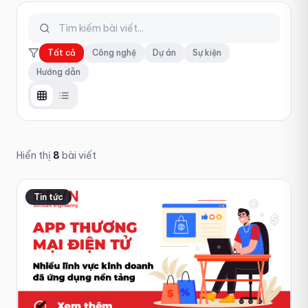
Tất cả
Công nghệ
Dự án
Sự kiện
Hướng dẫn
Hiển thị
8
bài viết
Tin tức