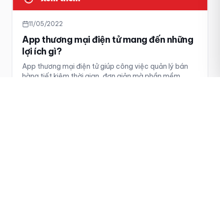
11/05/2022
App thương mại điện tử mang đến những
lợi ích gì?
App thương mại điện tử giúp công việc quản lý bán
hàng tiết kiệm thời gian, đơn giản mà phần mềm
quản lý bán hàng trên sàn thương mại điện tử còn
giúp chủ cửa hàng giảm bớt chi phí dành cho nhân sự
Tin tức
10/05/2022